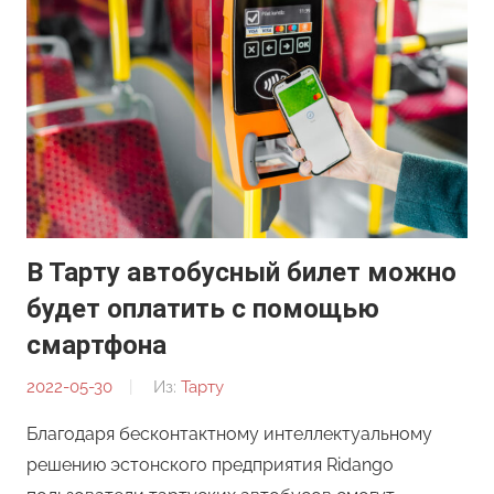
В Тарту автобусный билет можно
будет оплатить с помощью
смартфона
2022-05-30
От:
Из:
Тарту
Редакция
Благодаря бесконтактному интеллектуальному
решению эстонского предприятия Ridango