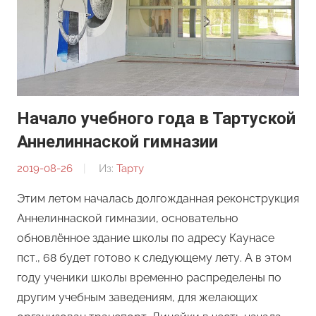
Начало учебного года в Тартуской
Аннелиннаской гимназии
2019-08-26
От:
Из:
Тарту
Анна
Этим летом началась долгожданная реконструкция
Гудым-
Аннелиннаской гимназии, основательно
Приходько
обновлённое здание школы по адресу Каунасе
пст., 68 будет готово к следующему лету. А в этом
году ученики школы временно распределены по
другим учебным заведениям, для желающих