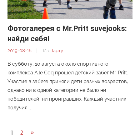
Фотогалерея с Mr.Pritt suvejooks:
найди себя!
2019-08-16
От:
Из:
Тарту
Редакция
В субботу, 10 августа около спортивного
комплекса А.le Coq прошёл детский забег Mr. Pritt.
Участие в забеге приняли дети разных возрастов,
однако ни в одной категории не было ни
победителей, ни проигравших. Каждый участник
получил …
Пагинация
Следующие
1
2
»