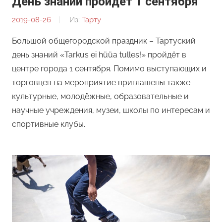
День знаний пройдёт 1 сентября
2019-08-26
От:
Из:
Тарту
Редакция
Большой общегородской праздник – Тартуский
день знаний «Tarkus ei hüüa tulles!» пройдёт в
центре города 1 сентября. Помимо выступающих и
торговцев на мероприятие приглашены также
культурные, молодёжные, образовательные и
научные учреждения, музеи, школы по интересам и
спортивные клубы.