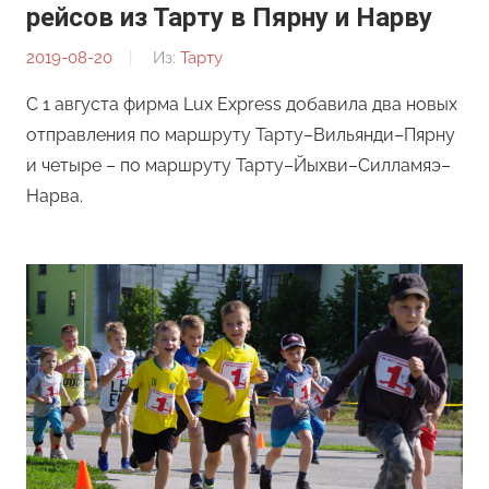
рейсов из Тарту в Пярну и Нарву
2019-08-20
От:
Из:
Тарту
Редакция
С 1 августа фирма Lux Express добавила два новых
отправления по маршруту Тарту–Вильянди–Пярну
и четыре – по маршруту Тарту–Йыхви–Силламяэ–
Нарва.