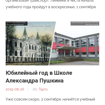
организован транспорт. Линейки в честь начала
учебного года пройдут в воскресенье, 1 сентября.
Юбилейный год в Школе
Александра Пушкина
2019-08-26
От:
Из:
Тарту
Ирина
Уже совсем скоро, 2 сентября, начнётся учебный
Кулиш