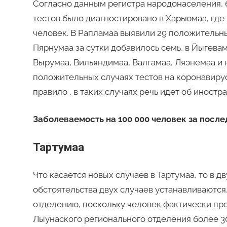
Согласно данным регистра народонаселения, 
тестов было диагностировано в Харьюмаа, где
человек. В Рапламаа выявили 29 положительны
Пярнумаа за сутки добавилось семь, в Йыгевама
Вырумаа, Вильяндимаа, Валгамаа, Ляэнемаа и 
положительных случаях тестов на коронавирус
правило , в таких случаях речь идет об иностра
Заболеваемость на 100 000 человек за послед
Тартумаа
Что касается новых случаев в Тартумаа, то в д
обстоятельства двух случаев устанавливаются
отделению, поскольку человек фактически пр
Лыунаского регионального отделения более 30