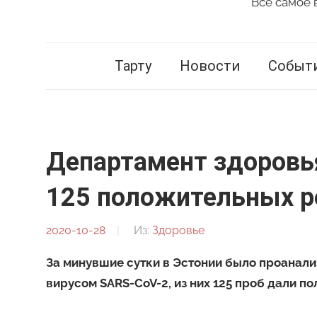
Всё самое 
Vestnik
Tartu
Тарту
Новости
Событ
Департамент здоровья
125 положительных ре
2020-10-28
От:
Из:
Здоровье
Редакция
За минувшие сутки в Эстонии было проанализ
вирусом SARS-CoV-2, из них 125 проб дали п