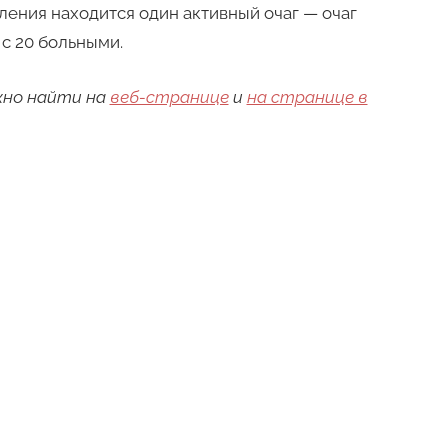
ения находится один активный очаг — очаг
с 20 больными.
жно найти на
веб-странице
и
на странице в