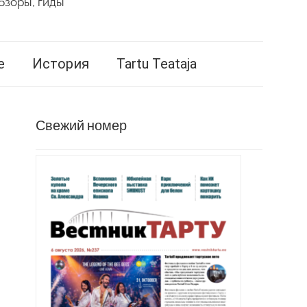
бзоры, гиды
е
История
Tartu Teataja
Свежий номер