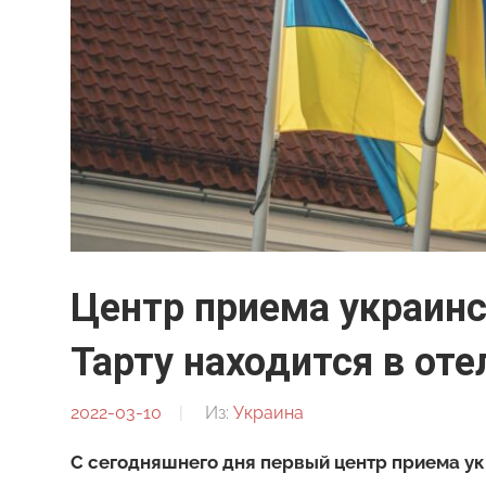
Центр приема украин
Тарту находится в оте
2022-03-10
От:
Из:
Украина
Редакция
С сегодняшнего дня первый центр приема ук