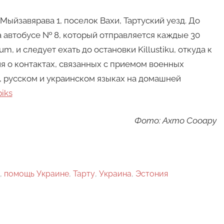
Мыйзавярава 1, поселок Вахи, Тартуский уезд. До
а автобусе № 8, который отправляется каждые 30
m, и следует ехать до остановки Killustiku, откуда к
 о контактах, связанных с приемом военных
, русском и украинском языках на домашней
biks
Фото: Ахто Сооару
,
помощь Украине
,
Тарту
,
Украина
,
Эстония