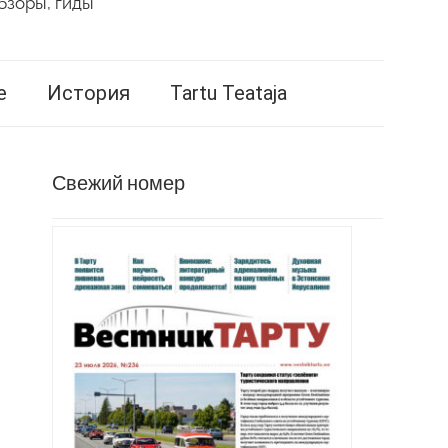
бзоры, гиды
е
История
Tartu Teataja
Свежий номер