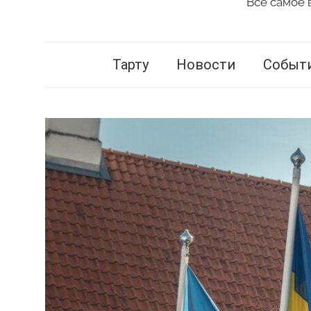
Всё самое 
Vestnik
Tartu
Тарту
Новости
Событ