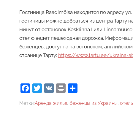
Гостиница Raadimõisa находится по адресу ул. 
гостиницы можно добраться из центра Тарту н
минут от остановок Kesklinna I или Linnamuuseu
отелю ведет пешеходная дорожка. Информация
беженцев, доступна на эстонском, английском
странице Тарту:
https://www.tartu.ee/ukraina-a
Facebook
Twitter
VK
Print
Отправить
Метки:
Аренда жилья
,
беженцы из Украины
,
отель