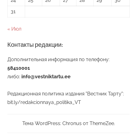
24
25
26
27
28
29
30
31
« Июл
Контакты редакции:
Дополнительная информация по телефону:
58410001
либо:
info@vestniktartu.ee
Редакционная политика издания "Вестник Тарту":
bit.ly/redakcionnaya_politika_VT
Тема WordPress: Chronus от ThemeZee.