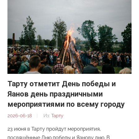
Тарту отметит День победы и
Яанов день праздничными
мероприятиями по всему городу
2026-06-18
От:
Из:
Тарту
Редакция
23 июня в Тарту пройдут мероприятия,
посвящённые Дню победы и Яанову дню. В