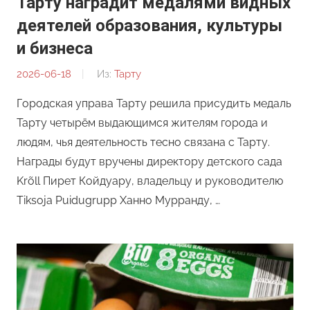
Тарту наградит медалями видных
деятелей образования, культуры
и бизнеса
2026-06-18
От:
Из:
Тарту
Редакция
Городская управа Тарту решила присудить медаль
Тарту четырём выдающимся жителям города и
людям, чья деятельность тесно связана с Тарту.
Награды будут вручены директору детского сада
Krõll Пирет Койдуару, владельцу и руководителю
Tiksoja Puidugrupp Ханно Мурранду, …