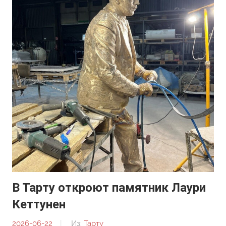
В Тарту откроют памятник Лаури
Кеттунен
2026-06-22
От:
Из:
Тарту