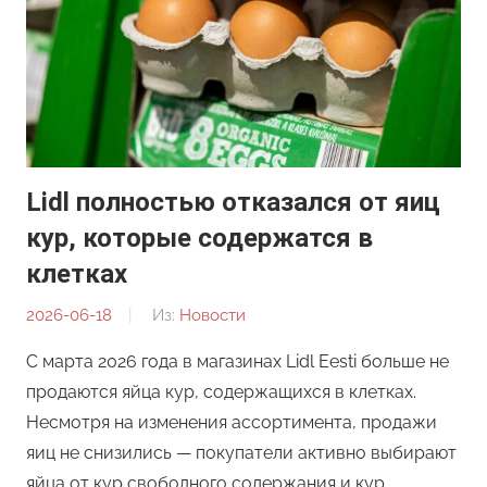
Lidl полностью отказался от яиц
кур, которые содержатся в
клетках
2026-06-18
От:
Из:
Новости
Редакция
С марта 2026 года в магазинах Lidl Eesti больше не
продаются яйца кур, содержащихся в клетках.
Несмотря на изменения ассортимента, продажи
яиц не снизились — покупатели активно выбирают
яйца от кур свободного содержания и кур, …