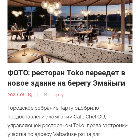
ФОТО: ресторан Toko переедет в
новое здание на берегу Эмайыги
2026-06-19
От:
Из:
Тарту
Редакция
Городское собрание Тарту одобрило
предоставление компании Cafe Chef OÜ,
управляющей рестораном Toko, права застройки
участка по адресу Vabaduse pst 1a для