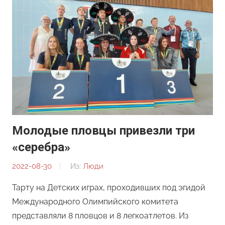
Молодые пловцы привезли три
«серебра»
2022-08-30
От:
Из:
Люди
Редакция
Тарту на Детских играх, проходивших под эгидой
Международного Олимпийского комитета
представляли 8 пловцов и 8 легкоатлетов. Из