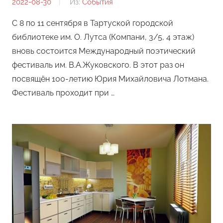
2022-08-30
От:
Из:
События
Редакция
С 8 по 11 сентября в Тартуской городской
библиотеке им. О. Лутса (Компани, 3/5, 4 этаж)
вновь состоится Международный поэтический
фестиваль им. В.А.Жуковского. В этот раз он
посвящён 100-летию Юрия Михайловича Лотмана.
Фестиваль проходит при …