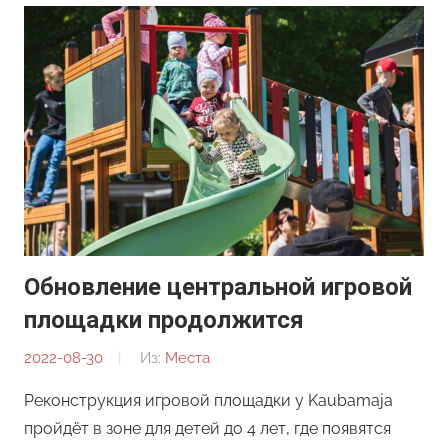
Обновление центральной игровой
площадки продолжится
2022-08-30
От:
Из:
Места
Редакция
Реконструкция игровой площадки у Kaubamaja
пройдёт в зоне для детей до 4 лет, где появятся