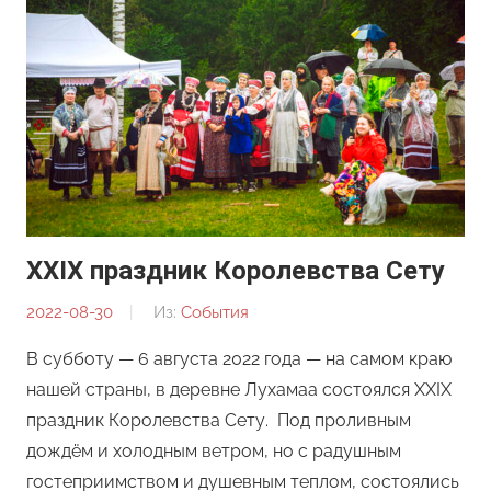
XXIХ праздник Королевства Сету
2022-08-30
От:
Из:
События
Редакция
В субботу — 6 августа 2022 года — на самом краю
нашей страны, в деревне Лухамаа состоялся XXIХ
праздник Королевства Сету. Под проливным
дождём и холодным ветром, но с радушным
гостеприимством и душевным теплом, состоялись