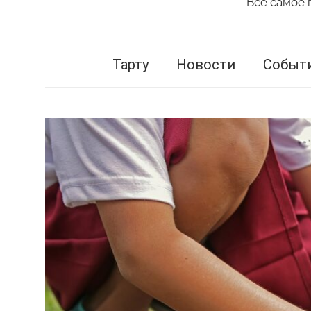
Всё самое 
Vestnik
Tartu
Тарту
Новости
Событ