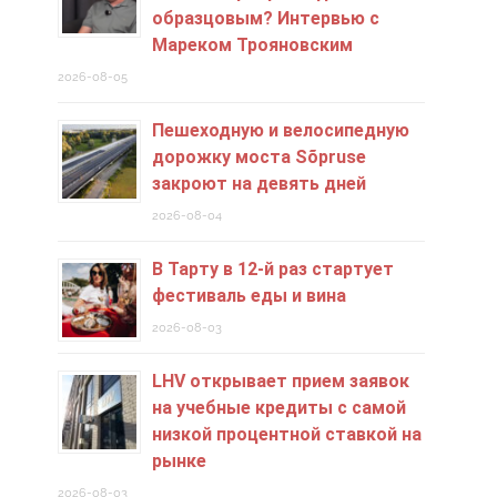
образцовым? Интервью с
Мареком Трояновским
2026-08-05
Пешеходную и велосипедную
дорожку моста Sõpruse
закроют на девять дней
2026-08-04
В Тарту в 12-й раз стартует
фестиваль еды и вина
2026-08-03
LHV открывает прием заявок
на учебные кредиты c самой
низкой процентной ставкой на
рынке
2026-08-03