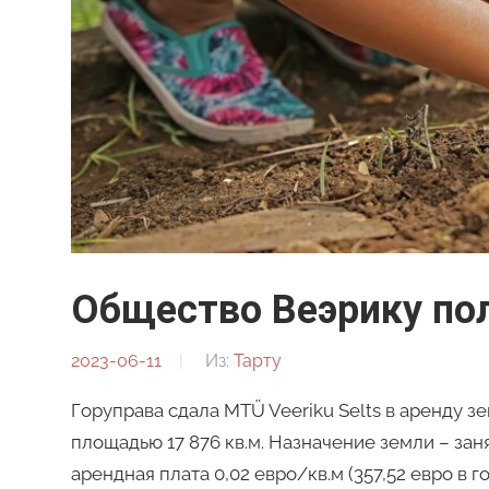
Общество Веэрику по
2023-06-11
От:
Из:
Тарту
Редакция
Горуправа сдала MTÜ Veeriku Selts в аренду зе
площадью 17 876 кв.м. Назначение земли – зан
арендная плата 0,02 евро/кв.м (357,52 евро в 