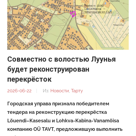
Совместно с волостью Луунья
будет реконструирован
перекрёсток
2026-06-22
От:
Из:
Новости
,
Тарту
Редакция
Городская управа признала победителем
тендера на реконструкцию перекрёстка
Lõuendi–Kasesalu и Lohkva-Kabina-Vanamõisa
компанию OÜ TAVT, предложившую выполнить