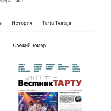
бзоры, гиды
е
История
Tartu Teataja
Свежий номер