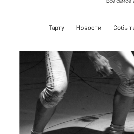
Всё самое 
Vestnik
Tartu
Тарту
Новости
Событ