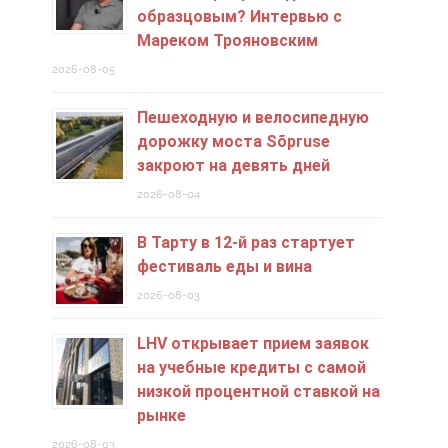
образцовым? Интервью с
Мареком Трояновским
2026-08-05
Пешеходную и велосипедную
дорожку моста Sõpruse
закроют на девять дней
2026-08-04
В Тарту в 12-й раз стартует
фестиваль еды и вина
2026-08-03
LHV открывает прием заявок
на учебные кредиты c самой
низкой процентной ставкой на
рынке
2026-08-03