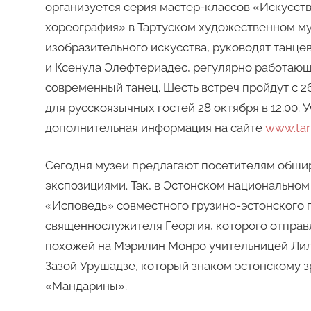
организуется серия мастер-классов «Искусст
хореография» в Тартуском художественном му
изобразительного искусства, руководят танц
и Ксенула Элефтериадес, регулярно работаю
современный танец. Шесть встреч пройдут с 2
для русскоязычных гостей 28 октября в 12.00. 
дополнительная информация на сайте
www.tar
Сегодня музеи предлагают посетителям обшир
экспозициями. Так, в Эстонском национальном 
«Исповедь» совместного грузино-эстонского п
священнослужителя Георгия, которого отправл
похожей на Мэрилин Монро учительницей Лил
Зазой Урушадзе, который знаком эстонскому 
«Мандарины».