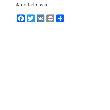
Фото: tartmus.ee
Facebook
Twitter
VK
Print
Отправить