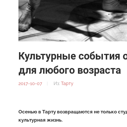
Культурные события о
для любого возраста
2017-10-07
От:
Из:
Тарту
Анна
Гудым-
Приходько
Осенью в Тарту возвращаются не только сту
культурная жизнь.