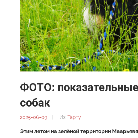
ФОТО: показательные
собак
2025-06-09
От:
Из:
Тарту
Редакция
Этим летом на зелёной территории Маарьявял