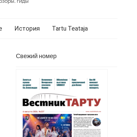
бзоры, гиды
е
История
Tartu Teataja
Свежий номер