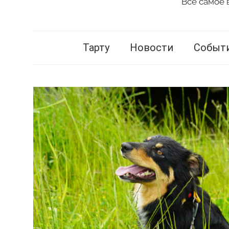
Всё самое 
Vestnik
Tartu
Тарту
Новости
Событ