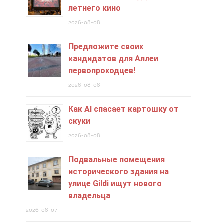
летнего кино
2026-08-08
Предложите своих
кандидатов для Аллеи
первопроходцев!
2026-08-08
Как AI спасает картошку от
скуки
2026-08-08
Подвальные помещения
исторического здания на
улице Gildi ищут нового
владельца
2026-08-07