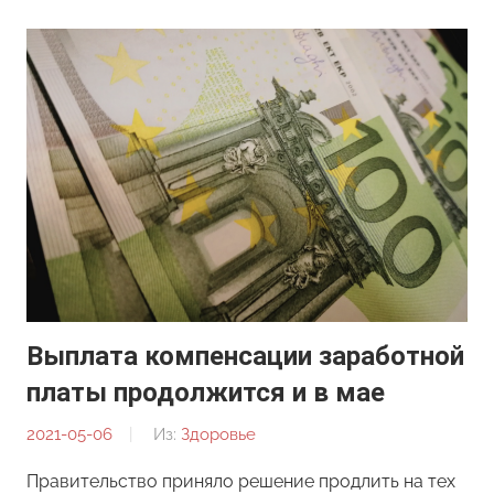
Выплата компенсации заработной
платы продолжится и в мае
2021-05-06
От:
Из:
Здоровье
Редакция
Правительство приняло решение продлить на тех