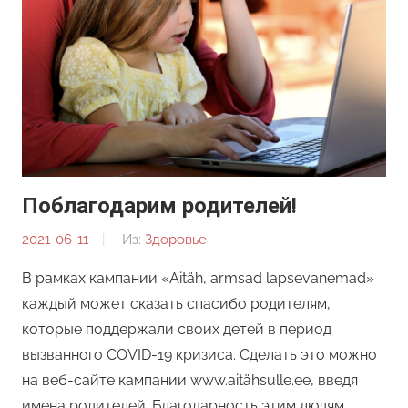
Поблагодарим родителей!
2021-06-11
От:
Из:
Здоровье
Редакция
В рамках кампании «Aitäh, armsad lapsevanemad»
каждый может сказать спасибо родителям,
которые поддержали своих детей в период
вызванного COVID-19 кризиса. Сделать это можно
на веб-сайте кампании www.aitähsulle.ee, введя
имена родителей. Благодарность этим людям