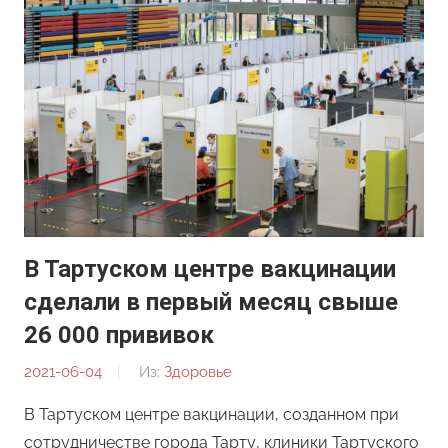
В Тартуском центре вакцинации
сделали в первый месяц свыше
26 000 прививок
2021-06-04
От:
Из:
Здоровье
Редакция
В Тартуском центре вакцинации, созданном при
сотрудничестве города Тарту, клиники Тартуского