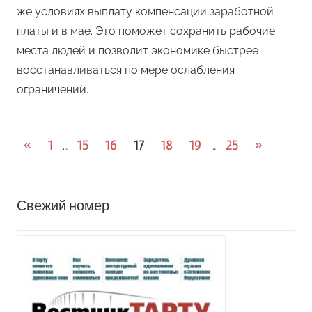
же условиях выплату компенсации заработной
платы и в мае. Это поможет сохранить рабочие
места людей и позволит экономике быстрее
восстанавливаться по мере ослабления
ограничений.
Пагинация
Предыдущие
Следую
«
1
15
16
17
18
19
25
»
…
…
записи
записи
записей
Свежий номер