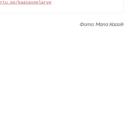
rtu.ee/kaasaveelarve
Фото: Mana Kaasik