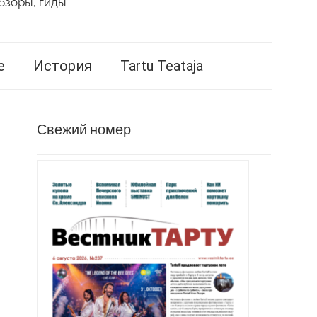
бзоры, гиды
е
История
Tartu Teataja
Свежий номер