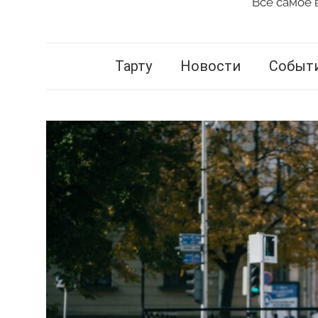
Всё самое 
Vestnik
Tartu
Тарту
Новости
Событ