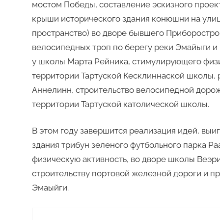
мостом Победы, составление эскизного проект
крыши исторического здания конюшни на улиц
пространство) во дворе бывшего Приборостро
велосипедных троп по берегу реки Эмайыги и 
у школы Марта Рейника, стимулирующего физи
территории Тартуской Кесклиннаской школы, 
Аннелинн, строительство велосипедной дорож
территории Тартуской католической школы.
В этом году завершится реализация идей, выиг
здания трибун зеленого футбольного парка Р
физическую активность, во дворе школы Веэри
строительству портовой железной дороги и п
Эмаыйги.