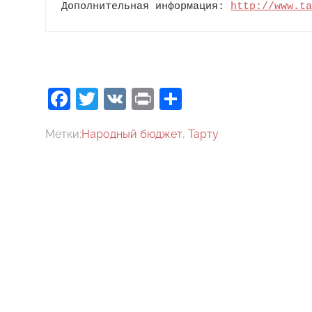
Дополнительная информация: 
http://www.ta
Facebook
Twitter
VK
Print
Отправить
Метки:
Народный бюджет
,
Тарту