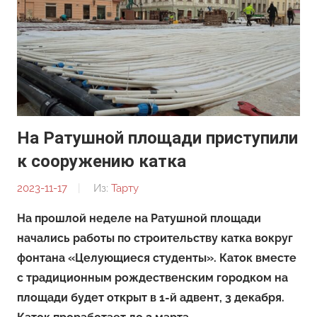
На Ратушной площади приступили
к сооружению катка
2023-11-17
От:
Из:
Тарту
Редакция
На прошлой неделе на Ратушной площади
начались работы по строительству катка вокруг
фонтана «Целующиеся студенты». Каток вместе
с традиционным рождественским городком на
площади будет открыт в 1-й адвент, 3 декабря.