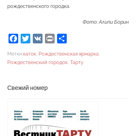
рождественского городка.
Фото: Алипи Борин
Facebook
Twitter
VK
Print
Отправить
Метки:
каток
,
Рождественская ярмарка
,
Рождественский городок
,
Тарту
Свежий номер