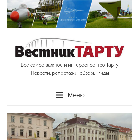
Перейти
к
содержимому
Всё самое важное и интересное про Тарту.
Vestnik
Новости, репортажи, обзоры, гиды
Tartu
Меню