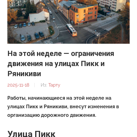
На этой неделе — ограничения
движения на улицах Пикк и
Ряникиви
2025-11-18
От:
Из:
Тарту
Редакция
Работы, начинающиеся на этой неделе на
улицах Пикк и Ряникиви, внесут изменения в
организацию дорожного движения.
Улица Пикк