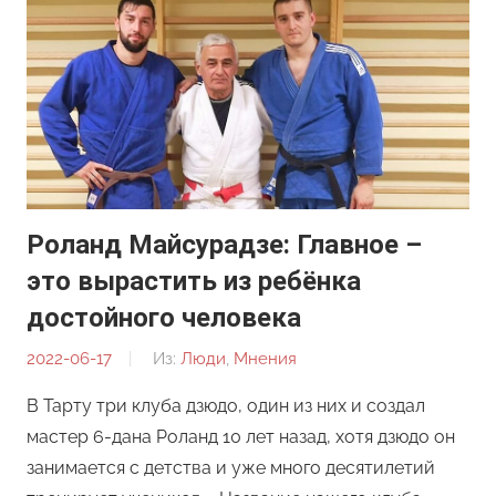
Роланд Майсурадзе: Главное –
это вырастить из ребёнка
достойного человека
2022-06-17
От:
Из:
Люди
,
Мнения
Ирина
В Тарту три клуба дзюдо, один из них и создал
Кулиш
мастер 6-дана Роланд 10 лет назад, хотя дзюдо он
занимается с детства и уже много десятилетий