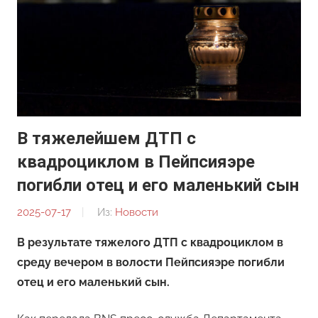
В тяжелейшем ДТП с
квадроциклом в Пейпсияэре
погибли отец и его маленький сын
2025-07-17
От:
Из:
Новости
Редакция
В результате тяжелого ДТП с квадроциклом в
среду вечером в волости Пейпсияэре погибли
отец и его маленький сын.