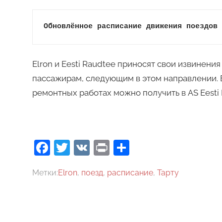
Обновлённое расписание движения поездов 
Elron и Eesti Raudtee приносят свои извинен
пассажирам, следующим в этом направлении.
ремонтных работах можно получить в AS Eesti 
Facebook
Twitter
VK
Print
Отправить
Метки:
Elron
,
поезд
,
расписание
,
Тарту