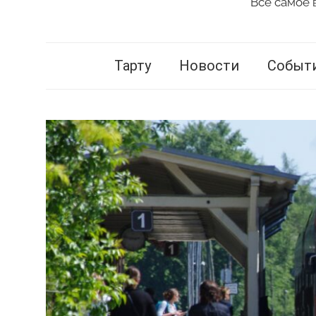
Всё самое 
Vestnik
Tartu
Тарту
Новости
Событ