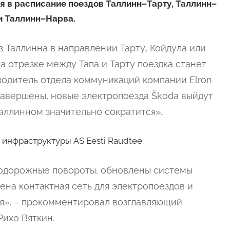
ия в расписание поездов Таллинн–Тарту, Таллинн–
и Таллинн–Нарва.
 Таллинна в направлении Тарту, Койдула или
а отрезке между Тапа и Тарту поездка станет
оводитель отдела коммуникаций компании Elron
 завершены, новые электропоезда Škoda выйдут
Таллинном значительно сократится».
инфраструктуры AS Eesti Raudtee.
нодорожные повороты, обновлены системы
на контактная сеть для электропоездов и
», – прокомментировал возглавляющий
Рихо Вяткин.