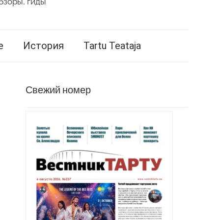
бзоры, гиды
е
История
Tartu Teataja
Свежий номер