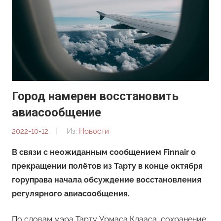
Город намерен восстановить
авиасообщение
2022-10-12
От:
Из:
Новости
Редакция
В связи с неожиданным сообщением Finnair о
прекращении полётов из Тарту в конце октября
горуправа начала обсуждение восстановления
регулярного авиасообщения.
По словам мэра Тарту Урмаса Клааса, сохранение