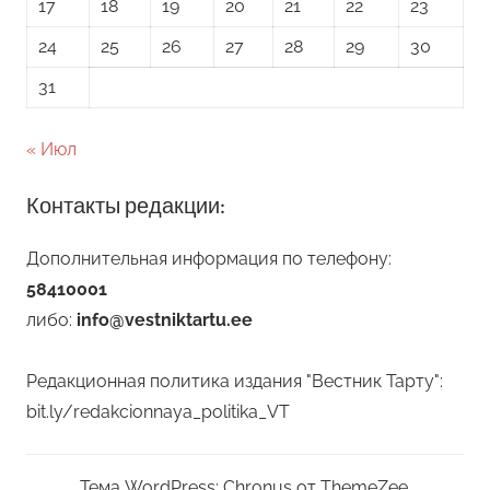
17
18
19
20
21
22
23
24
25
26
27
28
29
30
31
« Июл
Контакты редакции:
Дополнительная информация по телефону:
58410001
либо:
info@vestniktartu.ee
Редакционная политика издания "Вестник Тарту":
bit.ly/redakcionnaya_politika_VT
Тема WordPress: Chronus от ThemeZee.