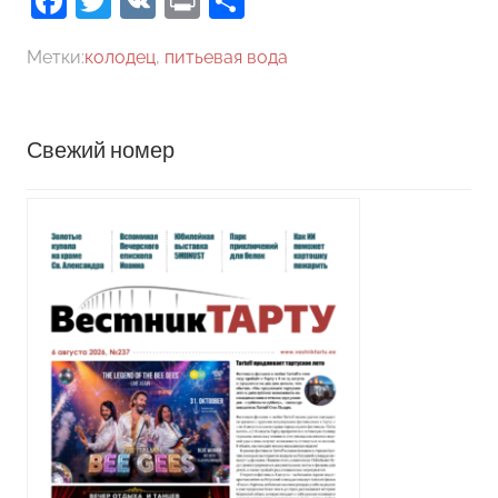
Facebook
Twitter
VK
Print
Отправить
Метки:
колодец
,
питьевая вода
Свежий номер