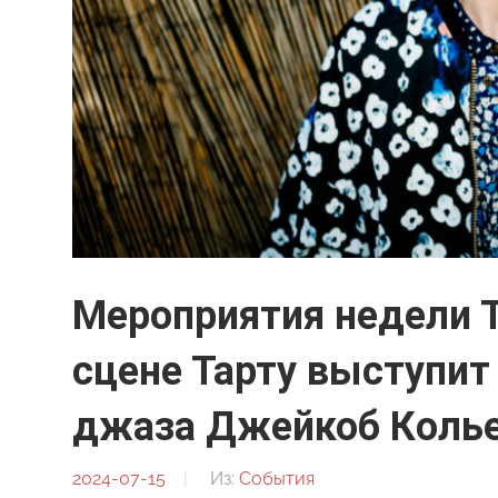
Мероприятия недели Т
сцене Тарту выступит
джаза Джейкоб Коль
2024-07-15
От:
Из:
События