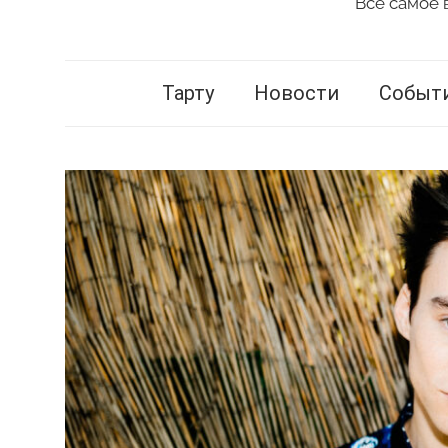
Всё самое 
Vestnik
Tartu
Тарту
Новости
Событ