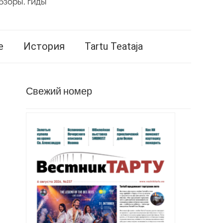
бзоры, гиды
е
История
Tartu Teataja
Свежий номер