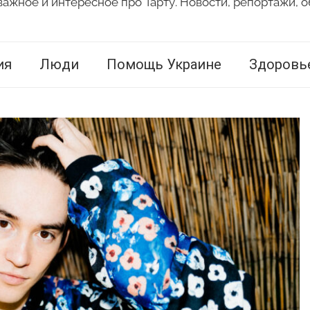
важное и интересное про Тарту. Новости, репортажи, о
ия
Люди
Помощь Украине
Здоровь