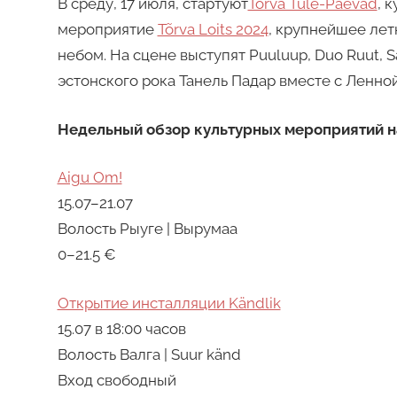
В среду, 17 июля, стартуют
Tõrva Tule-Päevad
, 
мероприятие
Tõrva Loits 2024
, крупнейшее лет
небом. На сцене выступят Puuluup, Duo Ruut, Sä
эстонского рока Танель Падар вместе с Ленной
Недельный обзор культурных мероприятий на
Aigu Om!
15.07–21.07
Волость Рыуге | Вырумаа
0–21.5 €
Открытие инсталляции Kändlik
15.07 в 18:00 часов
Волость Валга | Suur känd
Вход свободный