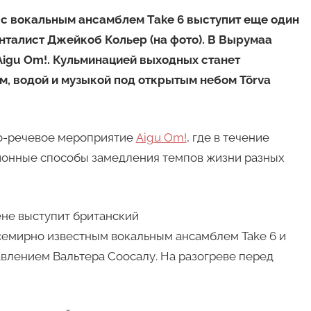
е с вокальным ансамблем Take 6 выступит еще один
нталист Джейкоб Кольер (на фото). В Вырумаа
igu Om!. Кульминацией выходных станет
м, водой и музыкой под открытым небом Tõrva
но-речевое мероприятие
Aigu Om!
, где в течение
ионные способы замедления темпов жизни разных
цене выступит британский
семирно известным вокальным ансамблем Take 6 и
авлением Вальтера Соосалу. На разогреве перед