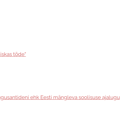
iskas tõde”
ugusantideni ehk Eesti mängleva soolisuse ajalugu