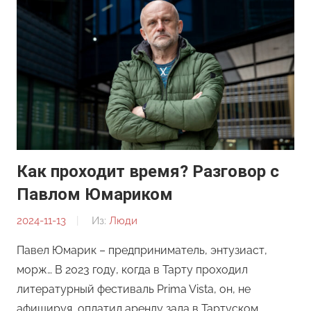
Как проходит время? Разговор с
Павлом Юмариком
2024-11-13
От:
Из:
Люди
Редакция
Павел Юмарик – предприниматель, энтузиаст,
морж… В 2023 году, когда в Тарту проходил
литературный фестиваль Prima Vista, он, не
афишируя, оплатил аренду зала в Тартуском