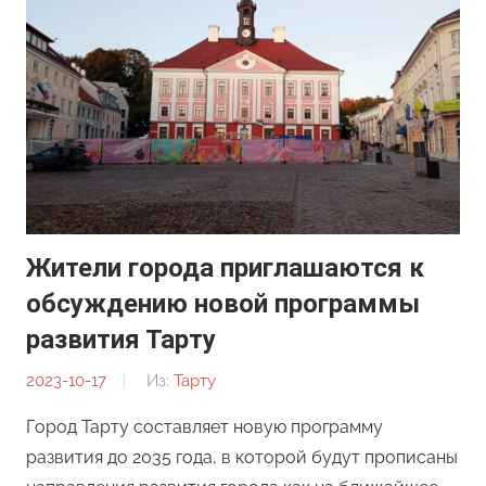
Жители города приглашаются к
обсуждению новой программы
развития Тарту
2023-10-17
От:
Из:
Тарту
Редакция
Город Тарту составляет новую программу
развития до 2035 года, в которой будут прописаны