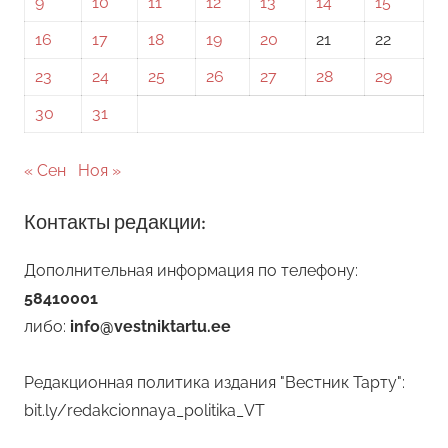
9
10
11
12
13
14
15
16
17
18
19
20
21
22
23
24
25
26
27
28
29
30
31
« Сен
Ноя »
Контакты редакции:
Дополнительная информация по телефону:
58410001
либо:
info@vestniktartu.ee
Редакционная политика издания "Вестник Тарту":
bit.ly/redakcionnaya_politika_VT