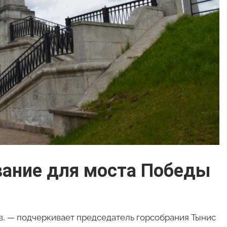
вание для моста Победы
, — подчеркивает председатель горсобрания Тынис