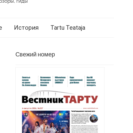
бзоры, гиды
е
История
Tartu Teataja
Свежий номер