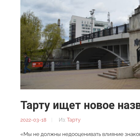
Тарту ищет новое наз
2022-03-18
От:
Из:
Тарту
Редакция
«Мы не должны недооценивать влияние знаков