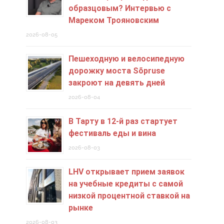
образцовым? Интервью с
Мареком Трояновским
2026-08-05
Пешеходную и велосипедную
дорожку моста Sõpruse
закроют на девять дней
2026-08-04
В Тарту в 12-й раз стартует
фестиваль еды и вина
2026-08-03
LHV открывает прием заявок
на учебные кредиты c самой
низкой процентной ставкой на
рынке
2026-08-03