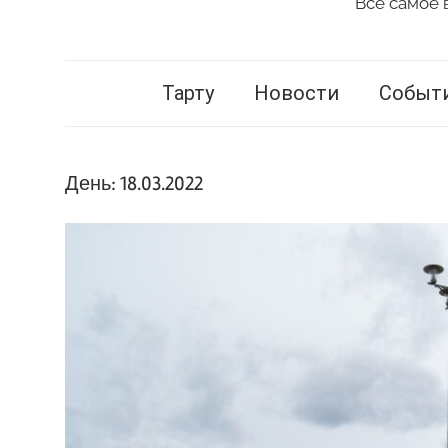
Всё самое 
Vestnik
Tartu
Тарту
Новости
Событ
День:
18.03.2022