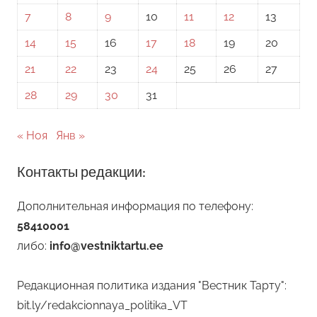
7
8
9
10
11
12
13
14
15
16
17
18
19
20
21
22
23
24
25
26
27
28
29
30
31
« Ноя
Янв »
Контакты редакции:
Дополнительная информация по телефону:
58410001
либо:
info@vestniktartu.ee
Редакционная политика издания "Вестник Тарту":
bit.ly/redakcionnaya_politika_VT