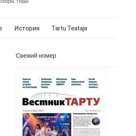
бзоры, гиды
е
История
Tartu Teataja
Свежий номер