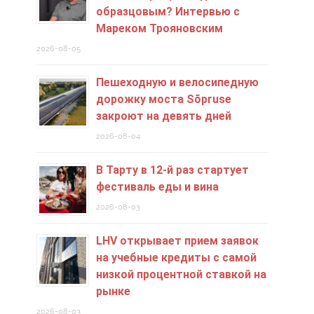
образцовым? Интервью с
Мареком Трояновским
2026-08-05
Пешеходную и велосипедную
дорожку моста Sõpruse
закроют на девять дней
2026-08-04
В Тарту в 12-й раз стартует
фестиваль еды и вина
2026-08-03
LHV открывает прием заявок
на учебные кредиты c самой
низкой процентной ставкой на
рынке
2026-08-03