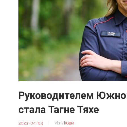
Руководителем Южног
стала Тагне Тяхе
2023-04-03
От:
Из:
Люди