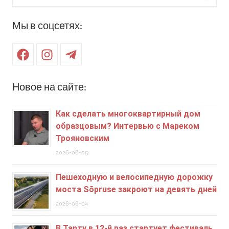
для:
Поиск
Мы в соцсетях:
Facebook
Instagram
Telegram
Новое на сайте:
Как сделать многоквартирный дом
образцовым? Интервью с Мареком
Трояновским
2026-08-05
Пешеходную и велосипедную дорожку
моста Sõpruse закроют на девять дней
2026-08-04
В Тарту в 12-й раз стартует фестиваль