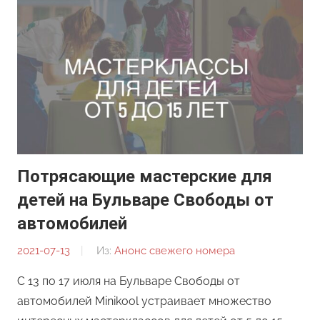
Потрясающие мастерские для
детей на Бульваре Свободы от
автомобилей
2021-07-13
От:
Из:
Анонс свежего номера
Редакция
С 13 по 17 июля на Бульваре Свободы от
автомобилей Minikool устраивает множество