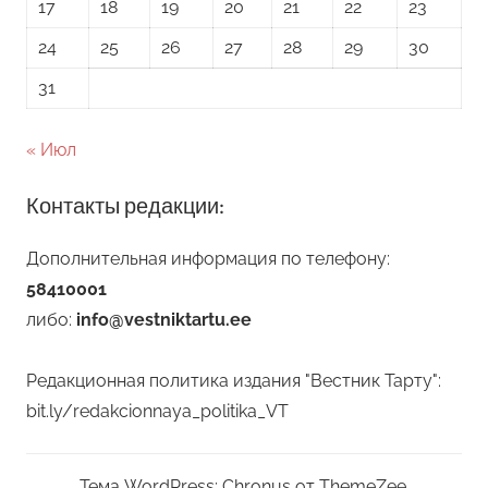
17
18
19
20
21
22
23
24
25
26
27
28
29
30
31
« Июл
Контакты редакции:
Дополнительная информация по телефону:
58410001
либо:
info@vestniktartu.ee
Редакционная политика издания "Вестник Тарту":
bit.ly/redakcionnaya_politika_VT
Тема WordPress: Chronus от ThemeZee.