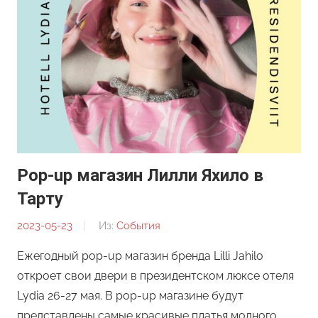
Pop-up магазин Лилли Яхило в
Тарту
2023-05-23
От:
Из:
События
Редакция
Ежегодный pop-up магазин бренда Lilli Jahilo
откроет свои двери в президентском люксе отеля
Lydia 26-27 мая. В pop-up магазине будут
представлены самые красивые платья модного