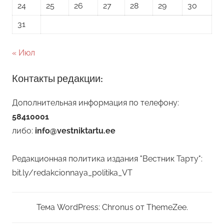
24
25
26
27
28
29
30
31
« Июл
Контакты редакции:
Дополнительная информация по телефону:
58410001
либо:
info@vestniktartu.ee
Редакционная политика издания "Вестник Тарту":
bit.ly/redakcionnaya_politika_VT
Тема WordPress: Chronus от ThemeZee.